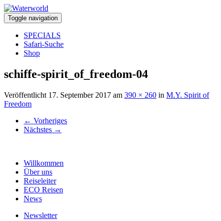
Toggle navigation
SPECIALS
Safari-Suche
Shop
schiffe-spirit_of_freedom-04
Veröffentlicht
17. September 2017
am
390 × 260
in
M.Y. Spirit of
Freedom
←
Vorheriges
Nächstes
→
Willkommen
Über uns
Reiseleiter
ECO Reisen
News
Newsletter