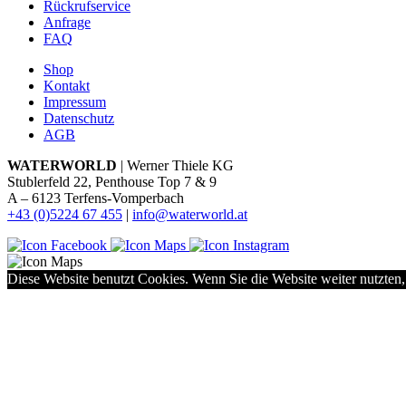
Rückrufservice
Anfrage
FAQ
Shop
Kontakt
Impressum
Datenschutz
AGB
WATERWORLD
| Werner Thiele KG
Stublerfeld 22, Penthouse Top 7 & 9
A – 6123 Terfens-Vomperbach
+43 (0)5224 67 455
|
info@waterworld.at
Diese Website benutzt Cookies. Wenn Sie die Website weiter nutzten,