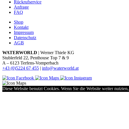
Rückrufservice
Anfrage
FAQ
Shop
Kontakt
Impressum
Datenschutz
AGB
WATERWORLD
| Werner Thiele KG
Stublerfeld 22, Penthouse Top 7 & 9
A – 6123 Terfens-Vomperbach
+43 (0)5224 67 455
|
info@waterworld.at
Diese Website benutzt Cookies. Wenn Sie die Website weiter nutzten,