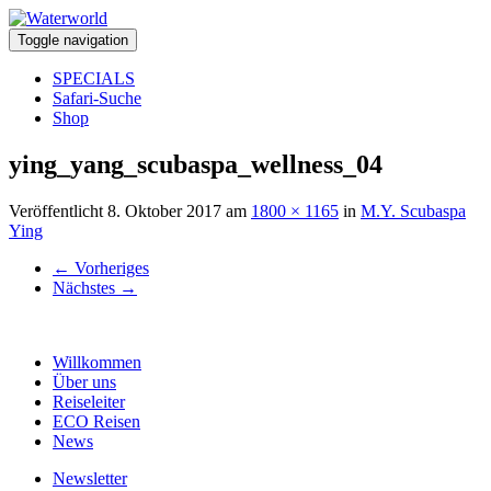
Toggle navigation
SPECIALS
Safari-Suche
Shop
ying_yang_scubaspa_wellness_04
Veröffentlicht
8. Oktober 2017
am
1800 × 1165
in
M.Y. Scubaspa
Ying
←
Vorheriges
Nächstes
→
Willkommen
Über uns
Reiseleiter
ECO Reisen
News
Newsletter