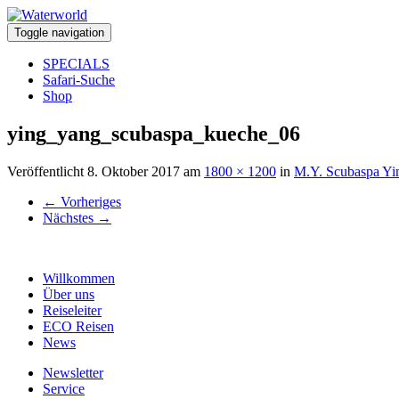
Toggle navigation
SPECIALS
Safari-Suche
Shop
ying_yang_scubaspa_kueche_06
Veröffentlicht
8. Oktober 2017
am
1800 × 1200
in
M.Y. Scubaspa Yi
←
Vorheriges
Nächstes
→
Willkommen
Über uns
Reiseleiter
ECO Reisen
News
Newsletter
Service