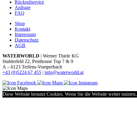
Rückrufservice
Anfrage
FAQ
Shop
Kontakt
Impressum
Datenschutz
AGB
WATERWORLD
| Werner Thiele KG
Stublerfeld 22, Penthouse Top 7 & 9
A – 6123 Terfens-Vomperbach
+43 (0)5224 67 455
|
info@waterworld.at
Diese Website benutzt Cookies. Wenn Sie die Website weiter nutzten,