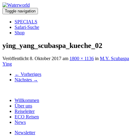
Toggle navigation
SPECIALS
Safari-Suche
Shop
ying_yang_scubaspa_kueche_02
Veröffentlicht
8. Oktober 2017
am
1800 × 1136
in
M.Y. Scubaspa
Ying
←
Vorheriges
Nächstes
→
Willkommen
Über uns
Reiseleiter
ECO Reisen
News
Newsletter