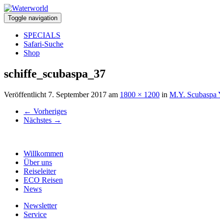
Toggle navigation
SPECIALS
Safari-Suche
Shop
schiffe_scubaspa_37
Veröffentlicht
7. September 2017
am
1800 × 1200
in
M.Y. Scubaspa 
←
Vorheriges
Nächstes
→
Willkommen
Über uns
Reiseleiter
ECO Reisen
News
Newsletter
Service