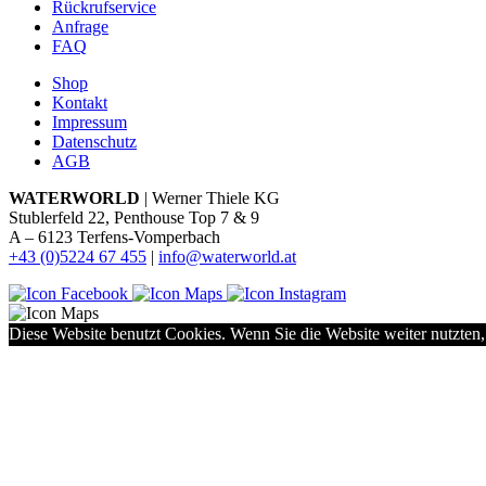
Rückrufservice
Anfrage
FAQ
Shop
Kontakt
Impressum
Datenschutz
AGB
WATERWORLD
| Werner Thiele KG
Stublerfeld 22, Penthouse Top 7 & 9
A – 6123 Terfens-Vomperbach
+43 (0)5224 67 455
|
info@waterworld.at
Diese Website benutzt Cookies. Wenn Sie die Website weiter nutzten,