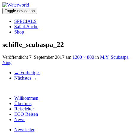
Toggle navigation
SPECIALS
Safari-Suche
Shop
schiffe_scubaspa_22
Veröffentlicht
7. September 2017
am
1200 × 800
in
M.Y. Scubaspa
Ying
←
Vorheriges
Nächstes
→
Willkommen
Über uns
Reiseleiter
ECO Reisen
News
Newsletter