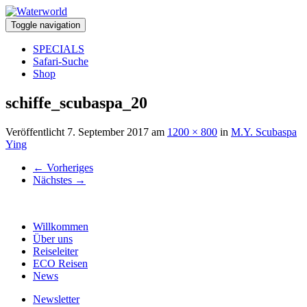
Toggle navigation
SPECIALS
Safari-Suche
Shop
schiffe_scubaspa_20
Veröffentlicht
7. September 2017
am
1200 × 800
in
M.Y. Scubaspa
Ying
←
Vorheriges
Nächstes
→
Willkommen
Über uns
Reiseleiter
ECO Reisen
News
Newsletter