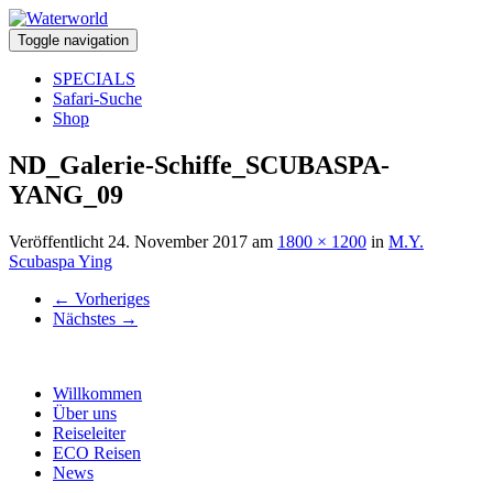
Toggle navigation
SPECIALS
Safari-Suche
Shop
ND_Galerie-Schiffe_SCUBASPA-
YANG_09
Veröffentlicht
24. November 2017
am
1800 × 1200
in
M.Y.
Scubaspa Ying
←
Vorheriges
Nächstes
→
Willkommen
Über uns
Reiseleiter
ECO Reisen
News