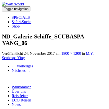
Toggle navigation
SPECIALS
Safari-Suche
Shop
ND_Galerie-Schiffe_SCUBASPA-
YANG_06
Veröffentlicht
24. November 2017
am
1800 × 1200
in
M.Y.
Scubaspa Ying
←
Vorheriges
Nächstes
→
Willkommen
Über uns
Reiseleiter
ECO Reisen
News