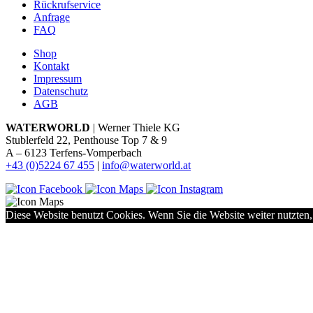
Rückrufservice
Anfrage
FAQ
Shop
Kontakt
Impressum
Datenschutz
AGB
WATERWORLD
| Werner Thiele KG
Stublerfeld 22, Penthouse Top 7 & 9
A – 6123 Terfens-Vomperbach
+43 (0)5224 67 455
|
info@waterworld.at
Diese Website benutzt Cookies. Wenn Sie die Website weiter nutzten,