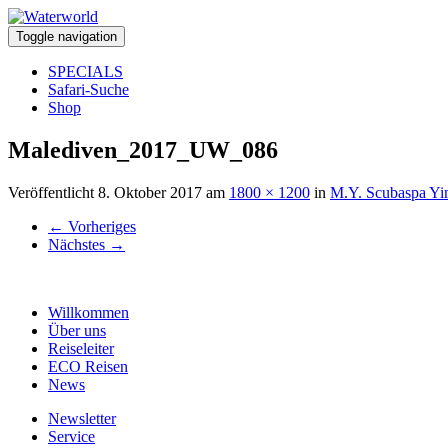
Toggle navigation
SPECIALS
Safari-Suche
Shop
Malediven_2017_UW_086
Veröffentlicht
8. Oktober 2017
am
1800 × 1200
in
M.Y. Scubaspa Yi
←
Vorheriges
Nächstes
→
Willkommen
Über uns
Reiseleiter
ECO Reisen
News
Newsletter
Service