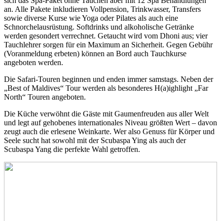
sich das Spa-Paket ohne Tauchen aber mit 12 Spa Behandlungen
an. Alle Pakete inkludieren Vollpension, Trinkwasser, Transfers
sowie diverse Kurse wie Yoga oder Pilates als auch eine
Schnorchelausrüstung. Softdrinks und alkoholische Getränke
werden gesondert verrechnet. Getaucht wird vom Dhoni aus; vier
Tauchlehrer sorgen für ein Maximum an Sicherheit. Gegen Gebühr
(Voranmeldung erbeten) können an Bord auch Tauchkurse
angeboten werden.
Die Safari-Touren beginnen und enden immer samstags. Neben der
„Best of Maldives“ Tour werden als besonderes H(a)ighlight „Far
North“ Touren angeboten.
Die Küche verwöhnt die Gäste mit Gaumenfreuden aus aller Welt
und legt auf gehobenes internationales Niveau größten Wert – davon
zeugt auch die erlesene Weinkarte. Wer also Genuss für Körper und
Seele sucht hat sowohl mit der Scubaspa Ying als auch der
Scubaspa Yang die perfekte Wahl getroffen.