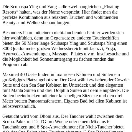
Die Scubaspa Ying und Yang – die zwei baugleichen „Floating
Resorts“ halten, was der Name verspricht: Hier findet man die
perfekte Kombination aus relaxtem Tauchen und wohltuenden
Beauty- und Wellnessbehandlungen.
Besonders Paare mit einem nicht-tauchenden Partner werden sich
hier wohlfühlen, denn im Gegensatz zu anderen Tauchschiffen
bieten die 50 Meter lange Scubaspa Ying und Scubaspa Yang einen
300 Quadratmeter großen Wellnessbereich mit Jacuzzi, Yoga,
Ayurveda-Anwendungen, Massage, Pilates u.v.m. Inselbesuche und
die Möglichkeit bei Sonnenuntergang zu fischen runden das
Programm ab.
Maximal 40 Gäste finden in luxuriösen Kabinen und Suiten ein
großzügiges Platzangebot vor. Der Gast wählt zwischen der Cowrie
Suite und den Sea Star Kabinen im Unterdeck und den eleganten
fünf Manta Suiten und drei Dolphin Suiten auf dem Hauptdeck. Die
Suiten beeindrucken mit einer kuscheligen Sitzecke und den drei
Meter breiten Panoramafenstern. Eigenes Bad bei allen Kabinen ist
selbstverständlich.
Getaucht wird vom Dhoni aus. Der Taucher wählt zwischen dem
Scuba-Paket mit 12 TG pro Woche oder einem Mix aus 6
Tauchgängen und 6 Spa-Anwendungen; für Nicht-Taucher bietet