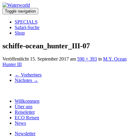
Toggle navigation
SPECIALS
Safari-Suche
Shop
schiffe-ocean_hunter_III-07
Veröffentlicht
15. September 2017
am
590 × 393
in
M.Y. Ocean
Hunter III
←
Vorheriges
Nächstes
→
Willkommen
Über uns
Reiseleiter
ECO Reisen
News
Newsletter