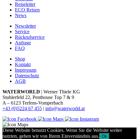
Reiseleiter
ECO Reisen
News
Newsletter
Service
Rückrufservice
Anfrage
FAQ
Shop
Kontakt
Impressum
Datenschutz
AGB
WATERWORLD
| Werner Thiele KG
Stublerfeld 22, Penthouse Top 7 & 9
A – 6123 Terfens-Vomperbach
+43 (0)5224 67 455
|
info@waterworld.at
Diese Website benutzt Cookies. Wenn Sie die Website weiter
nutzten, gehen wir von Ihrem Einverständnis aus.
Ok