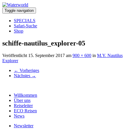
Toggle navigation
SPECIALS
Safari-Suche
Shop
schiffe-nautilus_explorer-05
Veröffentlicht
15. September 2017
am
900 × 600
in
M.Y. Nautilus
Explorer
←
Vorheriges
Nächstes
→
Willkommen
Über uns
Reiseleiter
ECO Reisen
News
Newsletter