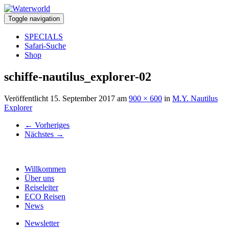
Toggle navigation
SPECIALS
Safari-Suche
Shop
schiffe-nautilus_explorer-02
Veröffentlicht
15. September 2017
am
900 × 600
in
M.Y. Nautilus
Explorer
←
Vorheriges
Nächstes
→
Willkommen
Über uns
Reiseleiter
ECO Reisen
News
Newsletter