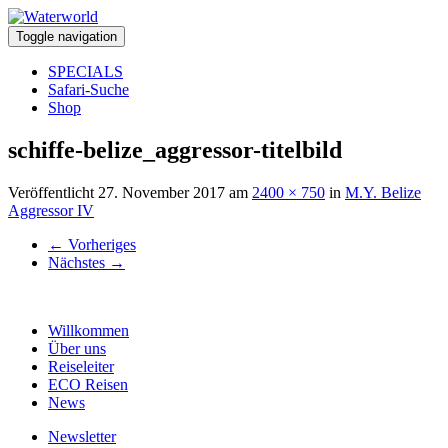
Toggle navigation
SPECIALS
Safari-Suche
Shop
schiffe-belize_aggressor-titelbild
Veröffentlicht
27. November 2017
am
2400 × 750
in
M.Y. Belize
Aggressor IV
←
Vorheriges
Nächstes
→
Willkommen
Über uns
Reiseleiter
ECO Reisen
News
Newsletter