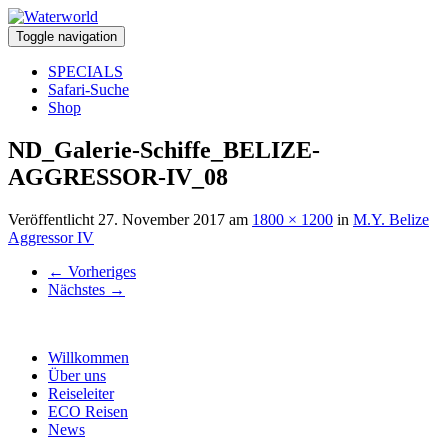
Toggle navigation
SPECIALS
Safari-Suche
Shop
ND_Galerie-Schiffe_BELIZE-
AGGRESSOR-IV_08
Veröffentlicht
27. November 2017
am
1800 × 1200
in
M.Y. Belize
Aggressor IV
←
Vorheriges
Nächstes
→
Willkommen
Über uns
Reiseleiter
ECO Reisen
News