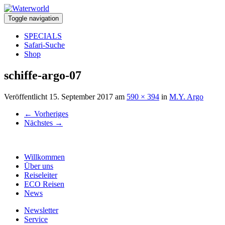
Toggle navigation
SPECIALS
Safari-Suche
Shop
schiffe-argo-07
Veröffentlicht
15. September 2017
am
590 × 394
in
M.Y. Argo
←
Vorheriges
Nächstes
→
Willkommen
Über uns
Reiseleiter
ECO Reisen
News
Newsletter
Service