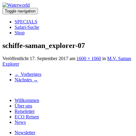
Toggle navigation
SPECIALS
Safari-Suche
Shop
schiffe-saman_explorer-07
Veröffentlicht
17. September 2017
am
1600 × 1060
in
M.V. Saman
Explorer
←
Vorheriges
Nächstes
→
Willkommen
Über uns
Reiseleiter
ECO Reisen
News
Newsletter