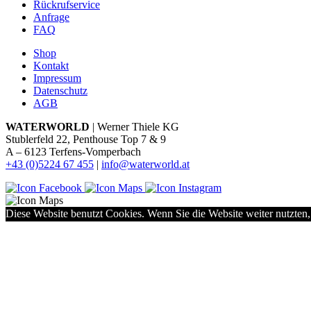
Rückrufservice
Anfrage
FAQ
Shop
Kontakt
Impressum
Datenschutz
AGB
WATERWORLD
| Werner Thiele KG
Stublerfeld 22, Penthouse Top 7 & 9
A – 6123 Terfens-Vomperbach
+43 (0)5224 67 455
|
info@waterworld.at
Diese Website benutzt Cookies. Wenn Sie die Website weiter nutzten,