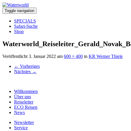
Toggle navigation
SPECIALS
Safari-Suche
Shop
Waterworld_Reiseleiter_Gerald_Novak_Be
Veröffentlicht
3. Januar 2022
am
600 × 400
in
KR Werner Thiele
←
Vorheriges
Nächstes
→
Willkommen
Über uns
Reiseleiter
ECO Reisen
News
Newsletter
Service