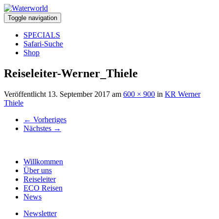
Toggle navigation
SPECIALS
Safari-Suche
Shop
Reiseleiter-Werner_Thiele
Veröffentlicht
13. September 2017
am
600 × 900
in
KR Werner
Thiele
←
Vorheriges
Nächstes
→
Willkommen
Über uns
Reiseleiter
ECO Reisen
News
Newsletter