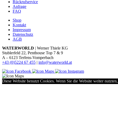
Rückrufservice
Anfrage
FAQ
Shop
Kontakt
Impressum
Datenschutz
AGB
WATERWORLD
| Werner Thiele KG
Stublerfeld 22, Penthouse Top 7 & 9
A – 6123 Terfens-Vomperbach
+43 (0)5224 67 455
|
info@waterworld.at
Diese Website benutzt Cookies. Wenn Sie die Website weiter nutzten,