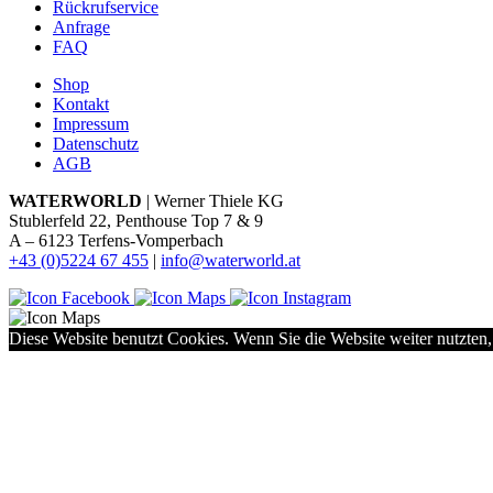
Rückrufservice
Anfrage
FAQ
Shop
Kontakt
Impressum
Datenschutz
AGB
WATERWORLD
| Werner Thiele KG
Stublerfeld 22, Penthouse Top 7 & 9
A – 6123 Terfens-Vomperbach
+43 (0)5224 67 455
|
info@waterworld.at
Diese Website benutzt Cookies. Wenn Sie die Website weiter nutzten,