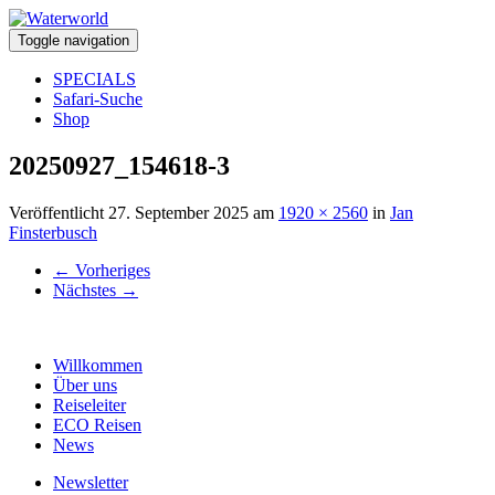
Toggle navigation
SPECIALS
Safari-Suche
Shop
20250927_154618-3
Veröffentlicht
27. September 2025
am
1920 × 2560
in
Jan
Finsterbusch
←
Vorheriges
Nächstes
→
Willkommen
Über uns
Reiseleiter
ECO Reisen
News
Newsletter