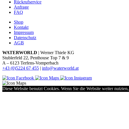
Rückrufservice
Anfrage
FAQ
Shop
Kontakt
Impressum
Datenschutz
AGB
WATERWORLD
| Werner Thiele KG
Stublerfeld 22, Penthouse Top 7 & 9
A – 6123 Terfens-Vomperbach
+43 (0)5224 67 455
|
info@waterworld.at
Diese Website benutzt Cookies. Wenn Sie die Website weiter nutzten,