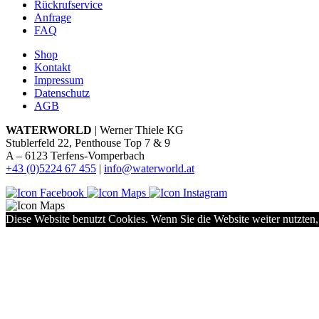
Rückrufservice
Anfrage
FAQ
Shop
Kontakt
Impressum
Datenschutz
AGB
WATERWORLD
| Werner Thiele KG
Stublerfeld 22, Penthouse Top 7 & 9
A – 6123 Terfens-Vomperbach
+43 (0)5224 67 455
|
info@waterworld.at
Diese Website benutzt Cookies. Wenn Sie die Website weiter nutzten,