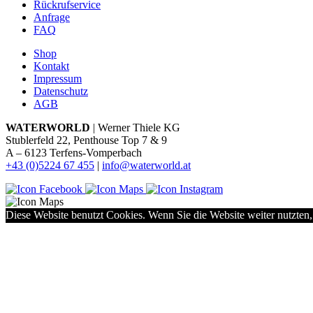
Rückrufservice
Anfrage
FAQ
Shop
Kontakt
Impressum
Datenschutz
AGB
WATERWORLD
| Werner Thiele KG
Stublerfeld 22, Penthouse Top 7 & 9
A – 6123 Terfens-Vomperbach
+43 (0)5224 67 455
|
info@waterworld.at
Diese Website benutzt Cookies. Wenn Sie die Website weiter nutzten,