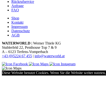
Rückrufservice
Anfrage
FAQ
Shop
Kontakt
Impressum
Datenschutz
AGB
WATERWORLD
| Werner Thiele KG
Stublerfeld 22, Penthouse Top 7 & 9
A – 6123 Terfens-Vomperbach
+43 (0)5224 67 455
|
info@waterworld.at
Diese Website benutzt Cookies. Wenn Sie die Website weiter nutzten,