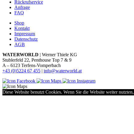
Rückrufservice
Anfrage
FAQ
Shop
Kontakt
Impressum
Datenschutz
AGB
WATERWORLD
| Werner Thiele KG
Stublerfeld 22, Penthouse Top 7 & 9
A – 6123 Terfens-Vomperbach
+43 (0)5224 67 455
|
info@waterworld.at
Diese Website benutzt Cookies. Wenn Sie die Website weiter nutzten,