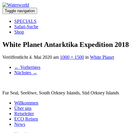
Toggle navigation
SPECIALS
Safari-Suche
Shop
White Planet Antarktika Expedition 2018
Veröffentlicht
4. Mai 2020
am
1000 × 1500
in
White Planet
←
Vorheriges
Nächstes
→
Fur Seal, Seelöwe, South Orkney Islands, Süd Orkney Islands
Willkommen
Über uns
Reiseleiter
ECO Reisen
News