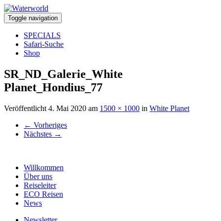
Toggle navigation
SPECIALS
Safari-Suche
Shop
SR_ND_Galerie_White
Planet_Hondius_77
Veröffentlicht
4. Mai 2020
am
1500 × 1000
in
White Planet
←
Vorheriges
Nächstes
→
Willkommen
Über uns
Reiseleiter
ECO Reisen
News
Newsletter