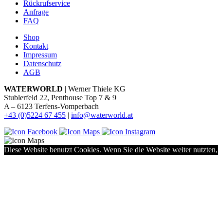
Rückrufservice
Anfrage
FAQ
Shop
Kontakt
Impressum
Datenschutz
AGB
WATERWORLD
| Werner Thiele KG
Stublerfeld 22, Penthouse Top 7 & 9
A – 6123 Terfens-Vomperbach
+43 (0)5224 67 455
|
info@waterworld.at
Diese Website benutzt Cookies. Wenn Sie die Website weiter nutzten,