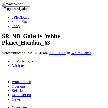
Toggle navigation
SPECIALS
Safari-Suche
Shop
SR_ND_Galerie_White
Planet_Hondius_63
Veröffentlicht
4. Mai 2020
am
998 × 1500
in
White Planet
←
Vorheriges
Nächstes
→
Willkommen
Über uns
Reiseleiter
ECO Reisen
News
Newsletter