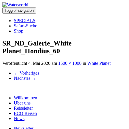
Toggle navigation
SPECIALS
Safari-Suche
Shop
SR_ND_Galerie_White
Planet_Hondius_60
Veröffentlicht
4. Mai 2020
am
1500 × 1000
in
White Planet
←
Vorheriges
Nächstes
→
Willkommen
Über uns
Reiseleiter
ECO Reisen
News
Newsletter