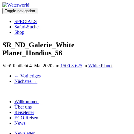
Toggle navigation
SPECIALS
Safari-Suche
Shop
SR_ND_Galerie_White
Planet_Hondius_56
Veröffentlicht
4. Mai 2020
am
1500 × 625
in
White Planet
←
Vorheriges
Nächstes
→
Willkommen
Über uns
Reiseleiter
ECO Reisen
News
Newsletter