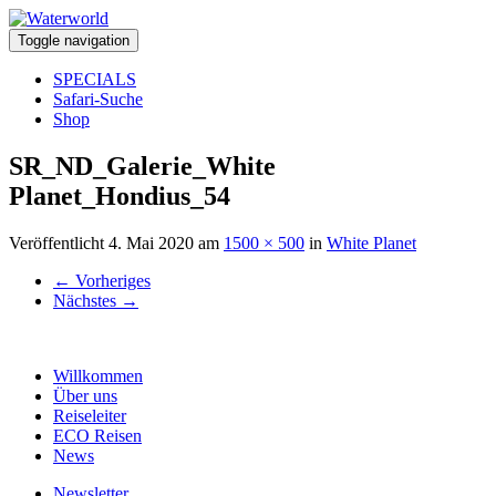
Toggle navigation
SPECIALS
Safari-Suche
Shop
SR_ND_Galerie_White
Planet_Hondius_54
Veröffentlicht
4. Mai 2020
am
1500 × 500
in
White Planet
←
Vorheriges
Nächstes
→
Willkommen
Über uns
Reiseleiter
ECO Reisen
News
Newsletter