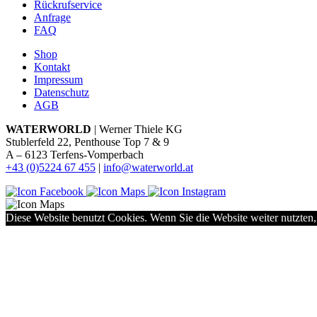
Rückrufservice
Anfrage
FAQ
Shop
Kontakt
Impressum
Datenschutz
AGB
WATERWORLD
| Werner Thiele KG
Stublerfeld 22, Penthouse Top 7 & 9
A – 6123 Terfens-Vomperbach
+43 (0)5224 67 455
|
info@waterworld.at
Diese Website benutzt Cookies. Wenn Sie die Website weiter nutzten,