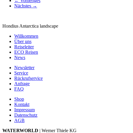
←
Vorheriges
Nächstes
→
Hondius Antarctica landscape
Willkommen
Über uns
Reiseleiter
ECO Reisen
News
Newsletter
Service
Rückrufservice
Anfrage
FAQ
Shop
Kontakt
Impressum
Datenschutz
AGB
WATERWORLD
| Werner Thiele KG