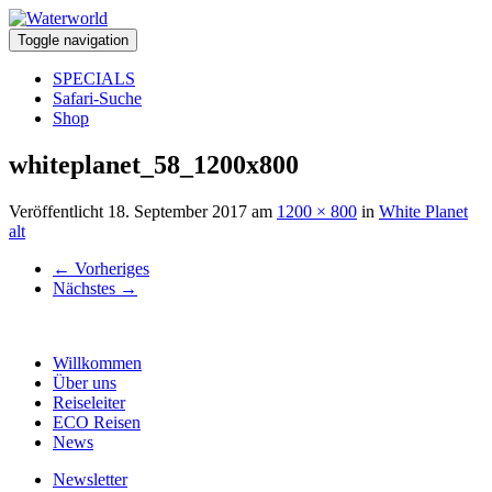
Toggle navigation
SPECIALS
Safari-Suche
Shop
whiteplanet_58_1200x800
Veröffentlicht
18. September 2017
am
1200 × 800
in
White Planet
alt
←
Vorheriges
Nächstes
→
Willkommen
Über uns
Reiseleiter
ECO Reisen
News
Newsletter