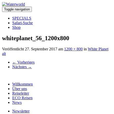
Toggle navigation
SPECIALS
Safari-Suche
Shop
whiteplanet_56_1200x800
Veröffentlicht
27. September 2017
am
1200 × 800
in
White Planet
alt
←
Vorheriges
Nächstes
→
Willkommen
Über uns
Reiseleiter
ECO Reisen
News
Newsletter