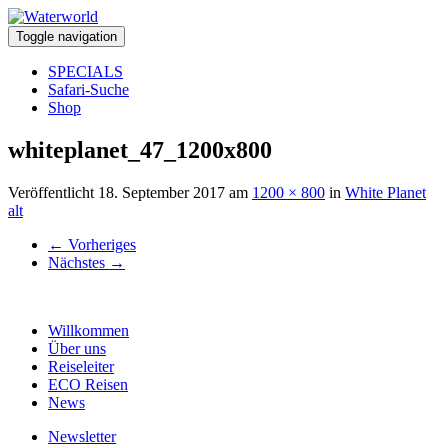
Toggle navigation
SPECIALS
Safari-Suche
Shop
whiteplanet_47_1200x800
Veröffentlicht
18. September 2017
am
1200 × 800
in
White Planet
alt
←
Vorheriges
Nächstes
→
Willkommen
Über uns
Reiseleiter
ECO Reisen
News
Newsletter