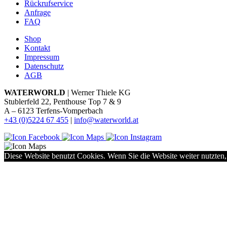
Rückrufservice
Anfrage
FAQ
Shop
Kontakt
Impressum
Datenschutz
AGB
WATERWORLD
| Werner Thiele KG
Stublerfeld 22, Penthouse Top 7 & 9
A – 6123 Terfens-Vomperbach
+43 (0)5224 67 455
|
info@waterworld.at
Diese Website benutzt Cookies. Wenn Sie die Website weiter nutzten,