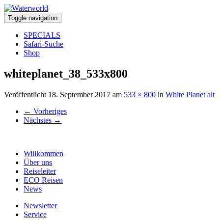
Toggle navigation
SPECIALS
Safari-Suche
Shop
whiteplanet_38_533x800
Veröffentlicht
18. September 2017
am
533 × 800
in
White Planet alt
←
Vorheriges
Nächstes
→
Willkommen
Über uns
Reiseleiter
ECO Reisen
News
Newsletter
Service