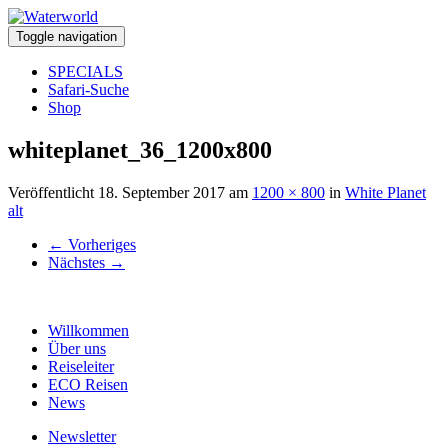
Toggle navigation
SPECIALS
Safari-Suche
Shop
whiteplanet_36_1200x800
Veröffentlicht
18. September 2017
am
1200 × 800
in
White Planet
alt
←
Vorheriges
Nächstes
→
Willkommen
Über uns
Reiseleiter
ECO Reisen
News
Newsletter