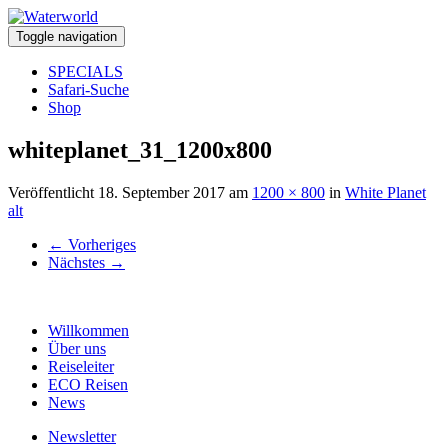
Toggle navigation
SPECIALS
Safari-Suche
Shop
whiteplanet_31_1200x800
Veröffentlicht
18. September 2017
am
1200 × 800
in
White Planet
alt
←
Vorheriges
Nächstes
→
Willkommen
Über uns
Reiseleiter
ECO Reisen
News
Newsletter