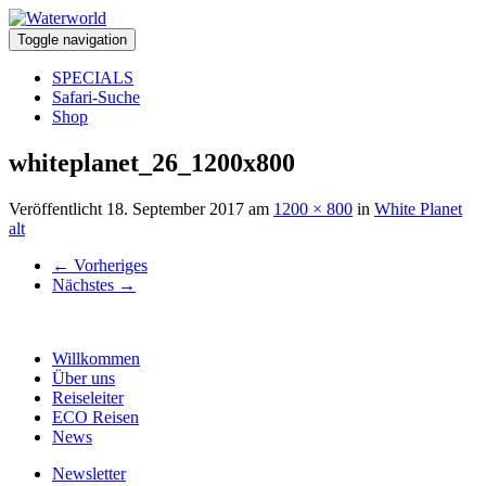
Toggle navigation
SPECIALS
Safari-Suche
Shop
whiteplanet_26_1200x800
Veröffentlicht
18. September 2017
am
1200 × 800
in
White Planet
alt
←
Vorheriges
Nächstes
→
Willkommen
Über uns
Reiseleiter
ECO Reisen
News
Newsletter