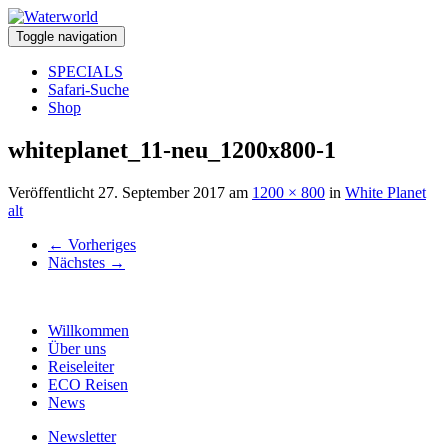
Toggle navigation
SPECIALS
Safari-Suche
Shop
whiteplanet_11-neu_1200x800-1
Veröffentlicht
27. September 2017
am
1200 × 800
in
White Planet
alt
←
Vorheriges
Nächstes
→
Willkommen
Über uns
Reiseleiter
ECO Reisen
News
Newsletter