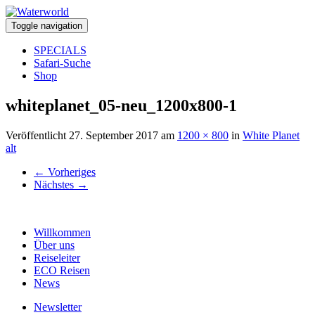
Toggle navigation
SPECIALS
Safari-Suche
Shop
whiteplanet_05-neu_1200x800-1
Veröffentlicht
27. September 2017
am
1200 × 800
in
White Planet
alt
←
Vorheriges
Nächstes
→
Willkommen
Über uns
Reiseleiter
ECO Reisen
News
Newsletter